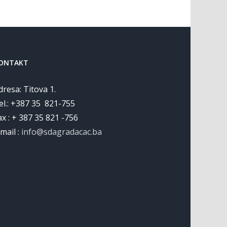
ONTAKT
dresa: Titova 1.
el.: +387 35 821-755
ax : + 387 35 821 -756
 mail :
info@sdagradacac.ba