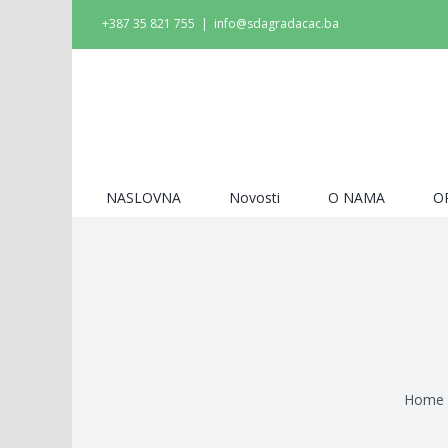
Skip
+387 35 821 755
|
info@sdagradacac.ba
to
content
Search
for:
NASLOVNA
Novosti
O NAMA
O
Home