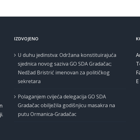
IZDVOJENO
K
U duhu jedinstva: Održana konstituirajuća
A
sjednica novog saziva GO SDA Gradačac;
T
Nedžad Bristrić imenovan za političkog
F
sekretara
E
Polaganjem cvijeća delegacija GO SDA
Gradačac obilježila godišnjicu masakra na
on
putu Ormanica-Gradačac
i.