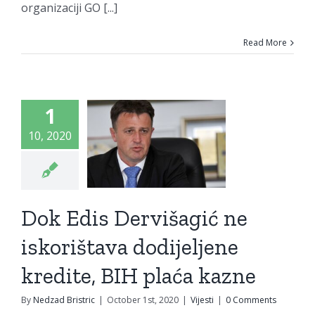
organizaciji GO [...]
Read More
k Edis
višagić
1
ne
10, 2020
orištava
ijeljene
dite, BIH
Dok Edis Dervišagić ne
ća kazne
iskorištava dodijeljene
Vijesti
kredite, BIH plaća kazne
By
Nedzad Bristric
|
October 1st, 2020
|
Vijesti
|
0 Comments