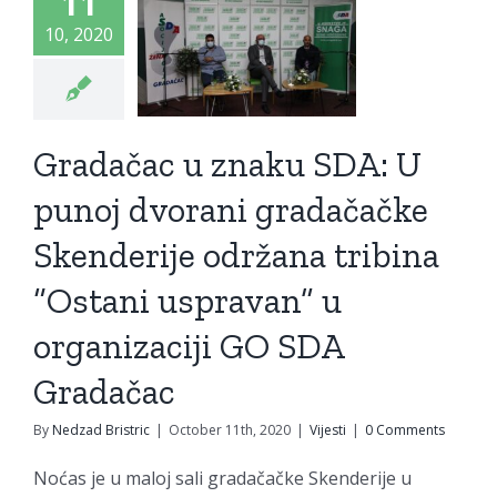
11
nderije
10, 2020
držana
ribina
Ostani
Gradačac u znaku SDA: U
ravan” u
punoj dvorani gradačačke
anizaciji
Skenderije održana tribina
O SDA
“Ostani uspravan” u
adačac
organizaciji GO SDA
Vijesti
Gradačac
By
Nedzad Bristric
|
October 11th, 2020
|
Vijesti
|
0 Comments
Noćas je u maloj sali gradačačke Skenderije u