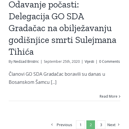
Odavanje počasti:
smrti
lejmana
Delegacija GO SDA
ihića
Gradačac na obilježavanju
Vijesti
godišnjice smrti Sulejmana
Tihića
By
Nedzad Bristric
|
September 25th, 2020
|
Vijesti
|
0 Comments
Članovi GO SDA Gradačac boravili su danas u
Bosanskom Šamcu [...]
Read More
Previous
1
2
3
Next