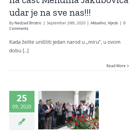
uelno
Vijesti
udar je na sve nas!!!
By
Nedzad Bristric
|
September 26th, 2020
|
Aktuelno
,
Vijesti
|
0
Comments
Kada želite uništiti jedan narod u „miru“, u ovom
dobu [...]
avanje
Read More
očasti:
legacija
O SDA
25
dačac na
09, 2020
ježavanju
dišnjice