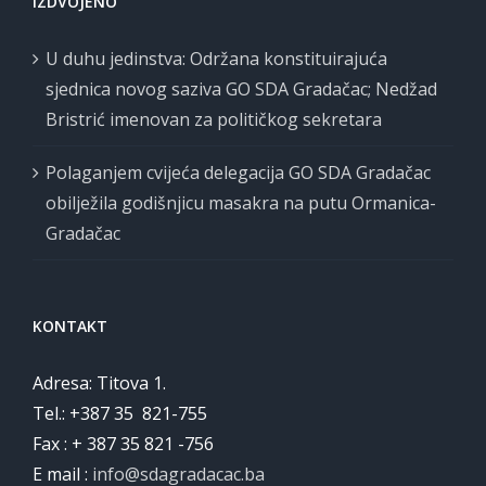
IZDVOJENO
U duhu jedinstva: Održana konstituirajuća
sjednica novog saziva GO SDA Gradačac; Nedžad
Bristrić imenovan za političkog sekretara
Polaganjem cvijeća delegacija GO SDA Gradačac
obilježila godišnjicu masakra na putu Ormanica-
Gradačac
KONTAKT
Adresa: Titova 1.
Tel.: +387 35 821-755
Fax : + 387 35 821 -756
E mail :
info@sdagradacac.ba