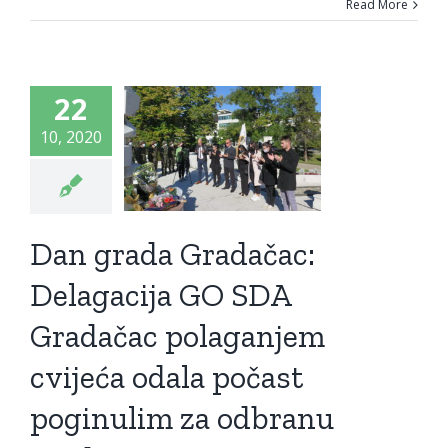
adačac:
Read More
lagacija
O SDA
22
adačac
10, 2020
aganjem
eća odala
očast
Dan grada Gradačac:
ginulim
Delagacija GO SDA
odbranu
Gradačac polaganjem
grada
cvijeća odala počast
o
Novosti
Vijesti
poginulim za odbranu