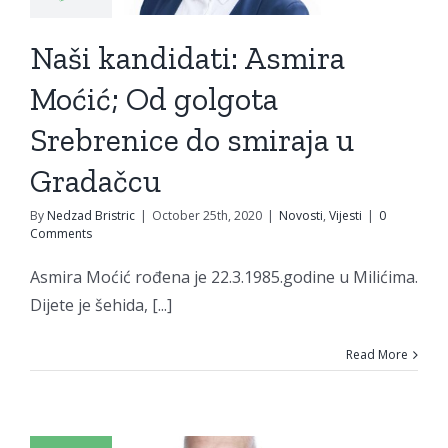
brenice
Naši kandidati: Asmira
smiraja u
adačcu
Moćić; Od golgota
vosti
Vijesti
Srebrenice do smiraja u
Gradačcu
By
Nedzad Bristric
|
October 25th, 2020
|
Novosti
,
Vijesti
|
0
Comments
Asmira Moćić rođena je 22.3.1985.godine u Milićima.
Dijete je šehida, [...]
Naši
Read More
ndidati:
Latif