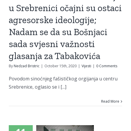
a svjesni
u Srebrenici očajni su ostaci
žnosti
agresorske ideologije;
sanja za
Nadam se da su Bošnjaci
akovića
sada svjesni važnosti
Vijesti
glasanja za Tabakovića
By
Nedzad Bristric
|
October 15th, 2020
|
Vijesti
|
0 Comments
dačac u
Povodom sinoćnjeg fašističkog orgijanja u centru
Srebrenice, oglasio se i [...]
ku SDA:
 punoj
Read More
vorani
dačačke