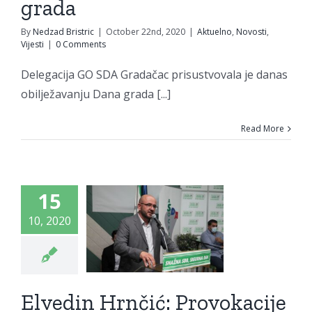
grada
By
Nedzad Bristric
|
October 22nd, 2020
|
Aktuelno
,
Novosti
,
Vijesti
|
0 Comments
lvedin
Delegacija GO SDA Gradačac prisustvovala je danas
rnčić:
obilježavanju Dana grada [...]
vokacije
Read More
rebrenici
ajni su
ostaci
15
esorske
10, 2020
ologije;
am se da
Elvedin Hrnčić: Provokacije
Bošnjaci