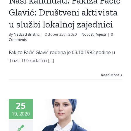
Naši kandidati: Fakiza Faćić
okalnoj
Glavić; Društveni aktivista
jednici
u službi lokalnoj zajednici
vosti
Vijesti
By
Nedzad Bristric
|
October 25th, 2020
|
Novosti
,
Vijesti
|
0
Comments
Fakiza Faćić Glavić rođena je 03.10.1992.godine u
Tuzli. U Gradačcu [...]
Read More
Naši
ndidati:
smira
25
ćić; Od
10, 2020
olgota