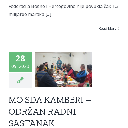
Federacija Bosne i Hercegovine nije povukla čak 1,3
milijarde maraka [...]
Read More
O SDA
28
MBERI –
09, 2020
DRŽAN
ADNI
STANAK
MO SDA KAMBERI –
o
Novosti
Vijesti
ODRŽAN RADNI
SASTANAK