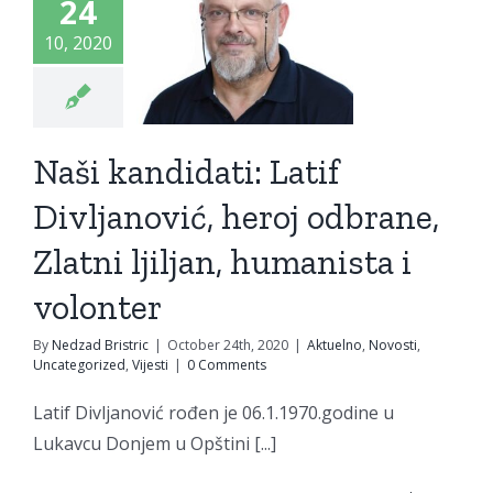
24
ljanović,
10, 2020
heroj
brane,
i ljiljan,
Naši kandidati: Latif
anista i
Divljanović, heroj odbrane,
lonter
Zlatni ljiljan, humanista i
elno
Novosti
egorized
Vijesti
volonter
By
Nedzad Bristric
|
October 24th, 2020
|
Aktuelno
,
Novosti
,
Uncategorized
,
Vijesti
|
0 Comments
Latif Divljanović rođen je 06.1.1970.godine u
Lukavcu Donjem u Opštini [...]
n grada