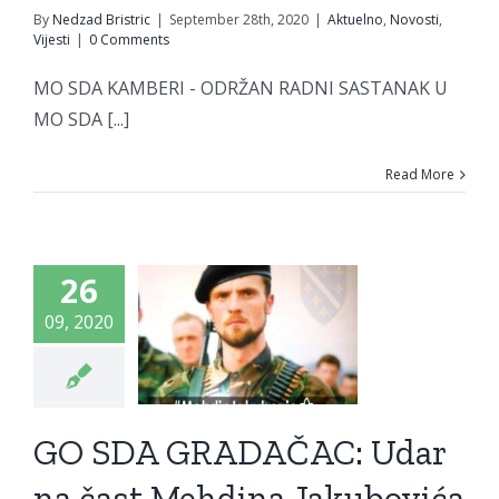
By
Nedzad Bristric
|
September 28th, 2020
|
Aktuelno
,
Novosti
,
Vijesti
|
0 Comments
MO SDA KAMBERI - ODRŽAN RADNI SASTANAK U
MO SDA [...]
Read More
O SDA
DAČAC:
26
 na čast
09, 2020
ehdina
ubovića
ar je na
GO SDA GRADAČAC: Udar
e nas!!!
na čast Mehdina Jakubovića